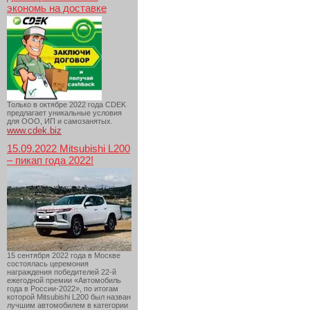
экономь на доставке
Только в октябре 2022 года CDEK
предлагает уникальные условия
для ООО, ИП и самозанятых.
www.cdek.biz
15.09.2022 Mitsubishi L200
– пикап года 2022!
15 сентября 2022 года в Москве
состоялась церемония
награждения победителей 22-й
ежегодной премии «Автомобиль
года в России-2022», по итогам
которой Mitsubishi L200 был назван
лучшим автомобилем в категории