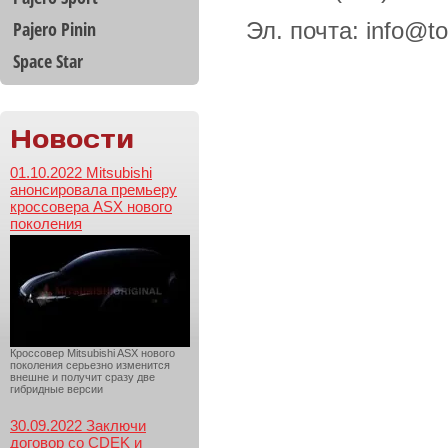
Pajero Pinin
Эл. почта: info@toy
Space Star
Новости
01.10.2022 Mitsubishi
анонсировала премьеру
кроссовера ASX нового
поколения
Кроссовер Mitsubishi ASX нового
поколения серьезно изменится
внешне и получит сразу две
гибридные версии
30.09.2022 Заключи
договор со CDEK и