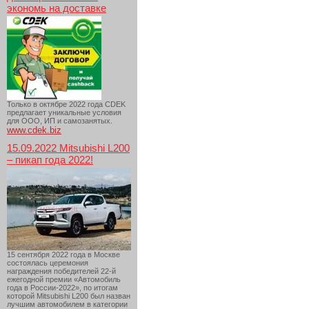
экономь на доставке
Только в октябре 2022 года CDEK
предлагает уникальные условия
для ООО, ИП и самозанятых.
www.cdek.biz
15.09.2022 Mitsubishi L200
– пикап года 2022!
15 сентября 2022 года в Москве
состоялась церемония
награждения победителей 22-й
ежегодной премии «Автомобиль
года в России-2022», по итогам
которой Mitsubishi L200 был назван
лучшим автомобилем в категории