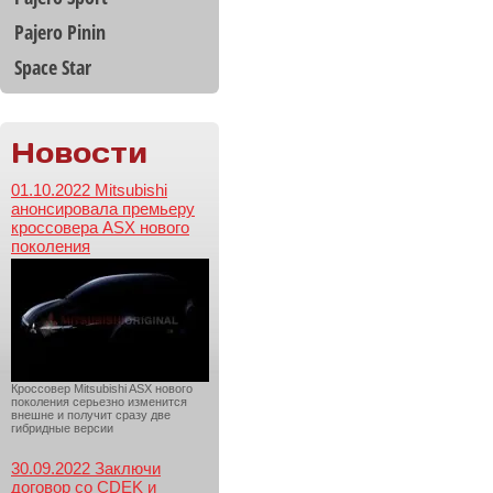
Pajero Pinin
Space Star
Новости
01.10.2022 Mitsubishi
анонсировала премьеру
кроссовера ASX нового
поколения
Кроссовер Mitsubishi ASX нового
поколения серьезно изменится
внешне и получит сразу две
гибридные версии
30.09.2022 Заключи
договор со CDEK и