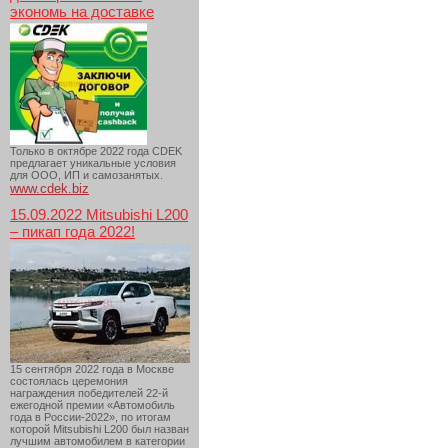
экономь на доставке
Только в октябре 2022 года CDEK
предлагает уникальные условия
для ООО, ИП и самозанятых.
www.cdek.biz
15.09.2022 Mitsubishi L200
– пикап года 2022!
15 сентября 2022 года в Москве
состоялась церемония
награждения победителей 22-й
ежегодной премии «Автомобиль
года в России-2022», по итогам
которой Mitsubishi L200 был назван
лучшим автомобилем в категории