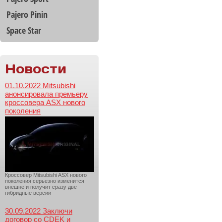
Pajero Pinin
Space Star
Новости
01.10.2022 Mitsubishi
анонсировала премьеру
кроссовера ASX нового
поколения
Кроссовер Mitsubishi ASX нового
поколения серьезно изменится
внешне и получит сразу две
гибридные версии
30.09.2022 Заключи
договор со CDEK и