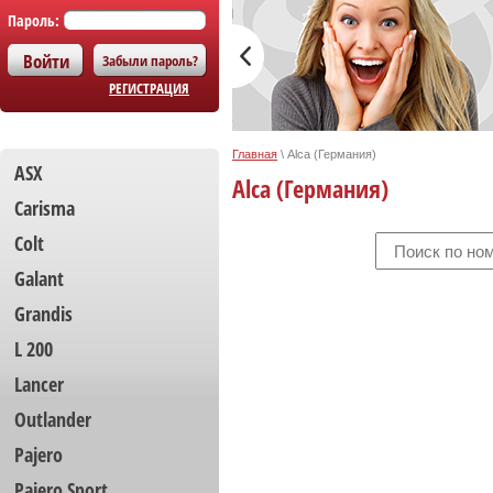
Пароль:
Забыли пароль?
РЕГИСТРАЦИЯ
Главная
\
Alca (Германия)
ASX
Alca (Германия)
Carisma
Colt
Galant
Grandis
L 200
Lancer
Outlander
Pajero
Pajero Sport