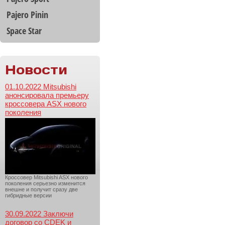
Pajero Pinin
Space Star
Новости
01.10.2022 Mitsubishi
анонсировала премьеру
кроссовера ASX нового
поколения
Кроссовер Mitsubishi ASX нового
поколения серьезно изменится
внешне и получит сразу две
гибридные версии
30.09.2022 Заключи
договор со CDEK и