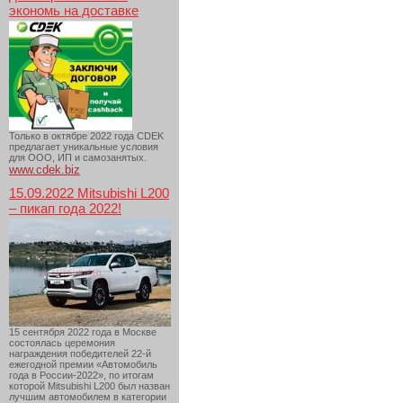
экономь на доставке
Только в октябре 2022 года CDEK
предлагает уникальные условия
для ООО, ИП и самозанятых.
www.cdek.biz
15.09.2022 Mitsubishi L200
– пикап года 2022!
15 сентября 2022 года в Москве
состоялась церемония
награждения победителей 22-й
ежегодной премии «Автомобиль
года в России-2022», по итогам
которой Mitsubishi L200 был назван
лучшим автомобилем в категории