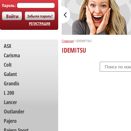
Пароль:
Забыли пароль?
РЕГИСТРАЦИЯ
Главная
\
IDEMITSU
ASX
IDEMITSU
Carisma
Colt
Galant
Grandis
L 200
Lancer
Outlander
Pajero
Pajero Sport