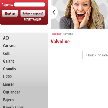
Пароль:
Забыли пароль?
РЕГИСТРАЦИЯ
Главная
\
Valvoline
ASX
Valvoline
Carisma
Colt
Galant
Grandis
L 200
Lancer
Outlander
Pajero
Pajero Sport