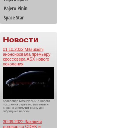
Pajero Pinin
Space Star
Новости
01.10.2022 Mitsubishi
анонсировала премьеру
кроссовера ASX нового
поколения
Кроссовер Mitsubishi ASX нового
поколения серьезно изменится
внешне и получит сразу две
гибридные версии
30.09.2022 Заключи
договор со CDEK и