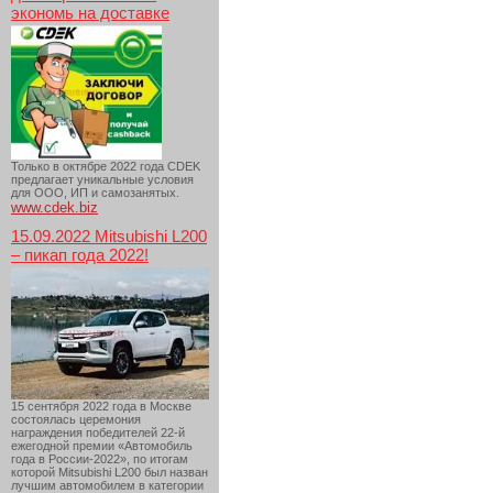
экономь на доставке
Только в октябре 2022 года CDEK
предлагает уникальные условия
для ООО, ИП и самозанятых.
www.cdek.biz
15.09.2022 Mitsubishi L200
– пикап года 2022!
15 сентября 2022 года в Москве
состоялась церемония
награждения победителей 22-й
ежегодной премии «Автомобиль
года в России-2022», по итогам
которой Mitsubishi L200 был назван
лучшим автомобилем в категории