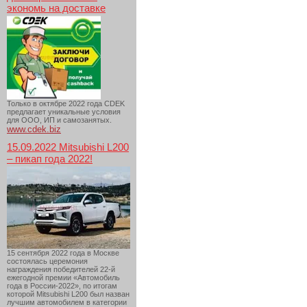
экономь на доставке
Только в октябре 2022 года CDEK
предлагает уникальные условия
для ООО, ИП и самозанятых.
www.cdek.biz
15.09.2022 Mitsubishi L200
– пикап года 2022!
15 сентября 2022 года в Москве
состоялась церемония
награждения победителей 22-й
ежегодной премии «Автомобиль
года в России-2022», по итогам
которой Mitsubishi L200 был назван
лучшим автомобилем в категории