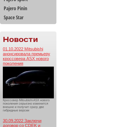
Pajero Pinin
Space Star
Новости
01.10.2022 Mitsubishi
анонсировала премьеру
кроссовера ASX нового
поколения
Кроссовер Mitsubishi ASX нового
поколения серьезно изменится
внешне и получит сразу две
гибридные версии
30.09.2022 Заключи
договор со CDEK и