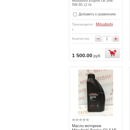
Mitsubishi Engine Oil SAE
5W-30, (1 л)
Добавить к сравнению
Mitsubishi
Производител
ь
−
+
Количество:
упить
Купить
1 500.00
руб.
Масло моторное