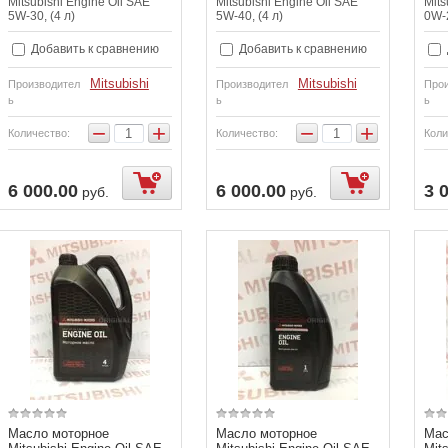
Mitsubishi Engine Oil SAE
Mitsubishi Engine Oil SAE
Mits
5W-30, (4 л)
5W-40, (4 л)
0W-2
Добавить к сравнению
Добавить к сравнению
Mitsubishi
Mitsubishi
Производител
Производител
Прои
ь
ь
ь
−
+
−
+
Количество:
Количество:
Коли
6 000.00
6 000.00
3 
руб.
руб.
Масло моторное
Масло моторное
Мас