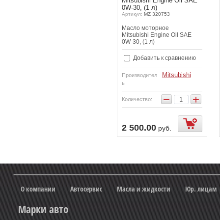
Mitsubishi Engine Oil SAE
0W-30, (1 л)
Артикул:
MZ 320753
Масло моторное
Mitsubishi Engine Oil SAE
0W-30, (1 л)
Добавить к сравнению
Mitsubishi
Производител
ь
−
+
Количество:
упить
2 500.00
руб.
О компании
Автосервис
Масла и жидкости
Юр. лицам
Марки авто