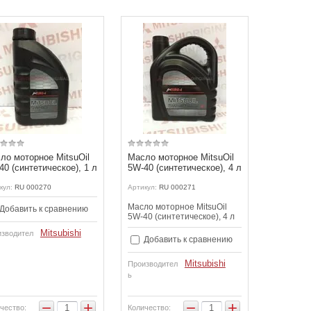
ло моторное MitsuOil
Масло моторное MitsuOil
40 (синтетическое), 1 л
5W-40 (синтетическое), 4 л
кул:
RU 000270
Артикул:
RU 000271
Масло моторное MitsuOil
Добавить к сравнению
5W-40 (синтетическое), 4 л
Mitsubishi
зводител
Добавить к сравнению
Mitsubishi
Производител
ь
−
+
−
+
чество:
Количество: