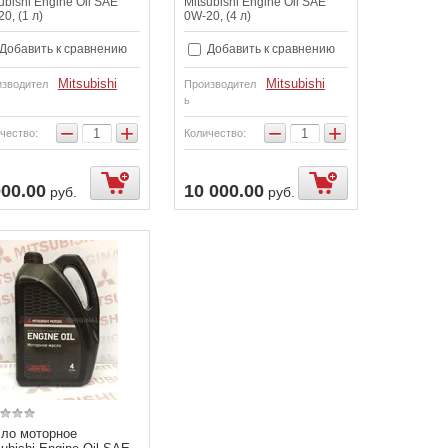
ubishi Engine Oil SAE
Mitsubishi Engine Oil SAE
0, (1 л)
0W-20, (4 л)
Добавить к сравнению
Добавить к сравнению
Mitsubishi
Mitsubishi
зводител
Производител
ь
−
+
−
+
чество:
Количество:
000.00
10 000.00
руб.
руб.
ло моторное