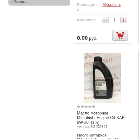
«Пикапы».
Mitsubishi
Производител
ь
−
+
Количество:
упить
Купить
0.00
руб.
Масло моторное
Mitsubishi Engine Oil SAE
5W-30, (1 л)
Артикул:
MZ 320362
Масло моторное