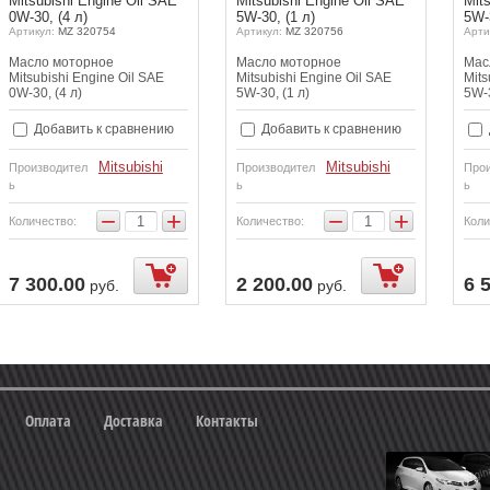
Mitsubishi Engine Oil SAE
Mitsubishi Engine Oil SAE
Mit
0W-30, (4 л)
5W-30, (1 л)
5W-3
Артикул:
MZ 320754
Артикул:
MZ 320756
Арти
Масло моторное
Масло моторное
Мас
Mitsubishi Engine Oil SAE
Mitsubishi Engine Oil SAE
Mits
0W-30, (4 л)
5W-30, (1 л)
5W-3
Добавить к сравнению
Добавить к сравнению
Mitsubishi
Mitsubishi
Производител
Производител
Прои
ь
ь
ь
−
+
−
+
Количество:
Количество:
Коли
7 300.00
2 200.00
6 
руб.
руб.
Оплата
Доставка
Контакты