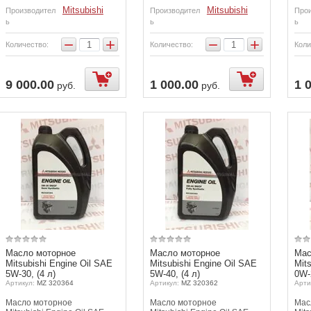
Mitsubishi
Mitsubishi
Производител
Производител
Прои
ь
ь
ь
−
+
−
+
Количество:
Количество:
Коли
9 000.00
1 000.00
1 
руб.
руб.
Масло моторное
Масло моторное
Мас
Mitsubishi Engine Oil SAE
Mitsubishi Engine Oil SAE
Mit
5W-30, (4 л)
5W-40, (4 л)
0W-2
Артикул:
MZ 320364
Артикул:
MZ 320362
Арти
Масло моторное
Масло моторное
Мас