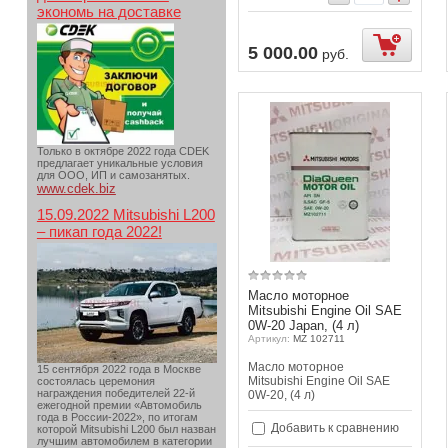
экономь на доставке
упить
Купить
5 000.00
руб.
Только в октябре 2022 года CDEK
предлагает уникальные условия
для ООО, ИП и самозанятых.
www.cdek.biz
15.09.2022 Mitsubishi L200
– пикап года 2022!
Масло моторное
Mitsubishi Engine Oil SAE
0W-20 Japan, (4 л)
Артикул:
MZ 102711
Масло моторное
15 сентября 2022 года в Москве
Mitsubishi Engine Oil SAE
состоялась церемония
награждения победителей 22-й
0W-20, (4 л)
ежегодной премии «Автомобиль
года в России-2022», по итогам
Добавить к сравнению
которой Mitsubishi L200 был назван
лучшим автомобилем в категории