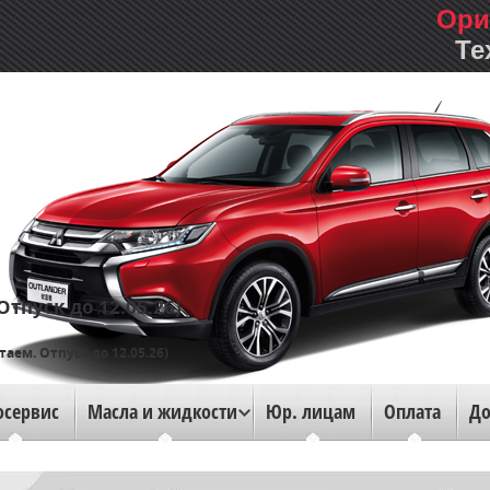
Ори
Те
тпуск до 12.05.26)
таем. Отпуск до 12.05.26)
осервис
Масла и жидкости
Юр. лицам
Оплата
До