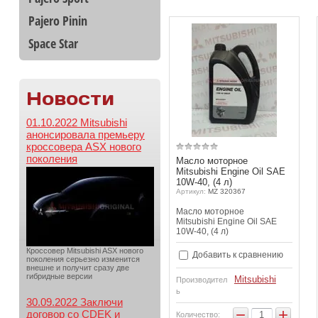
Pajero Pinin
Space Star
Новости
01.10.2022 Mitsubishi
анонсировала премьеру
кроссовера ASX нового
поколения
Масло моторное
Mitsubishi Engine Oil SAE
10W-40, (4 л)
Артикул:
MZ 320367
Масло моторное
Mitsubishi Engine Oil SAE
10W-40, (4 л)
Кроссовер Mitsubishi ASX нового
Добавить к сравнению
поколения серьезно изменится
внешне и получит сразу две
гибридные версии
Mitsubishi
Производител
ь
30.09.2022 Заключи
−
+
договор со CDEK и
Количество: